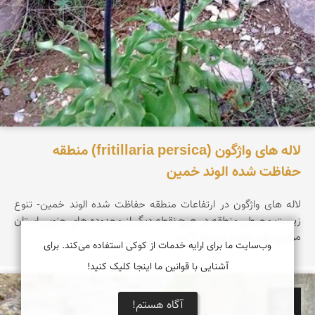
لاله های واژگون (fritillaria persica) منطقه
حفاظت شده الوند خمین
لاله های واژگون در ارتفاعات منطقه حفاظت شده الوند خمین- تنوع
زیست محیطی منطقه در هیچ نقطه دیگر از محدوده های جنوبی استان
مرکزی تکرار نشده و وجود ۹ تی...
وب‌سایت ما برای ارایه خدمات از کوکی استفاده می‌کند. برای
آشنایی با قوانین ما اینجا کلیک کنید!
آگاه هستم!
رسول کریمی