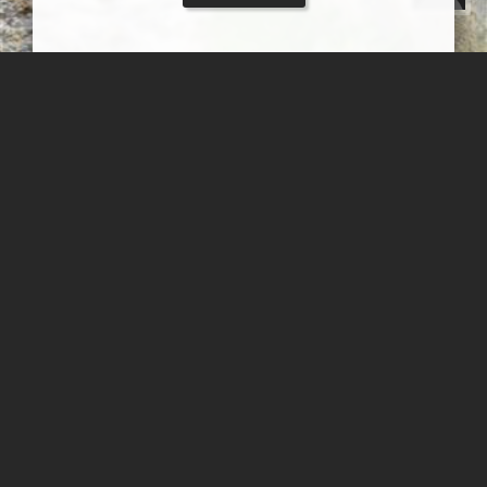
طبیعت دامنه الوند
طبیعت زیبای دامنه کوه الوند در همدان موقعیت تصویر: 34.45.15.06
48.26.22.77