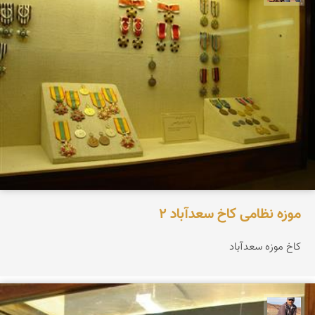
موزه نظامی کاخ سعدآباد 2
کاخ موزه سعدآباد
جمال زعیمی یزدی