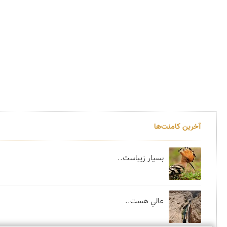
آخرین کامنت‌ها
بسيار زيباست..
عالي هست..