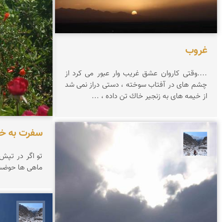
غروب
....وقتی كاروان عشق غریب وار عبور می كرد از
چشم های در آفتاب سوخته ، دستی دراز نمی شد
از خیمه های به زنجیر خاك تن داده ، ...
سفرت به خیر
نجمه فرشی
تو اگر در تپش
ماهی ها حوضشان
نجمه 