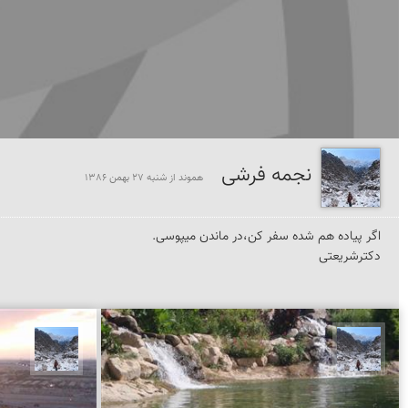
نجمه فرشی
هموند از شنبه 27 بهمن 1386
دكترشریعتی
نجمه فرشی
نجمه 