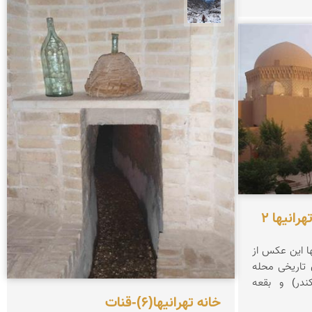
نجمه فرشی
انیها 2
گوشه ای از چشم انداز خانه تهرانیها این عکس از
 تاریخی محله
ندر) و بقعه
خانه تهرانیها(6)-قنات