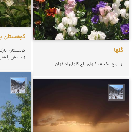
کوهستان پا
گلها
کوهستان پارک
زیباییش را هن
از انواع مختلف گلهای باغ گلهای اصفهان...
نجمه 
نجمه فرشی