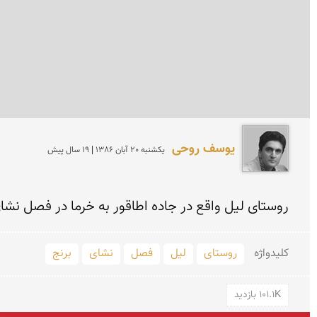
یوسف روحی
يكشنبه 20 آبان 1386 | 19 سال پیش
روستای لیل واقع در جاده اطاقور به خرما در فصل نشای
کلید‌واژه
روستای
لیل
فصل
نشای
برنج
101.1K بازدید