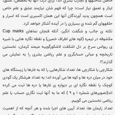
حاصل ساختهها و تجارب بشري اند؟ برای درک آنها به تخصّص، عشق، 
ایثار و تعمق نیاز است؛ چرا که فهم شان نيازمند عشق و علم خاص 
است همچون پديد آورندگان آنها این همان اکسیری است که اسرار و 
نکته ی جالب و شگفت انگیز، آنکه فنجان نماهای Cup marks 
مکشوفه در تیمره (کوه های اطراف خمین) و نقطه نگاره هـایی با شیره 
ی ریواس سرخ بر دل اشکفت لاشکورگوییـه میمند کرمـان، نخستین 
تاریخچه و مبانی حسابگری و علم ریاضی بشری را به نمایش می 
شکارچی یا شکارچی ها، تعداد شکارهایی را که به غارها یا زیستگاه های 
خود در میان دره ها و کوه ها می آورده اند؛ به تعداد هرشکار یک گودی 
کوچک یا نقطه نگاره ای بر دیواره ی غارها یا دره ها ثبت می کرده 
اند(تصویرهای شملره 1 و 9 ) که ما به آنها ثبت نگاری حساب یا علم 
تعداد زایمان ها، تعداد آیین های اجرا شده و هر آنچه که از اهمیت 