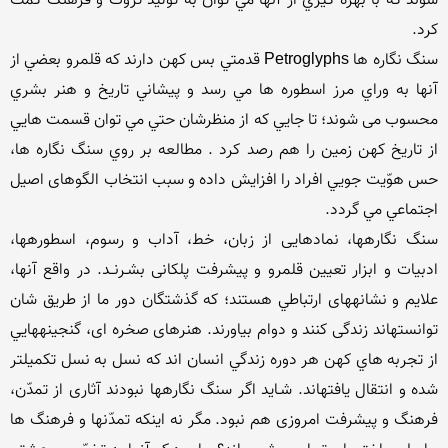
شوند كه با بهره گيري از آنها مي توان به توليد ثروت و فرهنگ كمك 
سنگ نگاره ها Petroglyphs قدمتي بس كهن دارند كه قلمرو بعضي از 
آنها به وراي مرز اسطوره ها مي رسد و پيشاني تاريخ و هنر بشري 
محسوب می شوند؛ تا جايي كه از منظرشان حتي مي توان قسمت هايي 
از تاريخ كهن زمين را هم رصد كرد . مطالعه بر روي سنگ نگاره ها، 
حس هوّيت جويي افراد را افزايش داده و سبب انتخاب الگوهای اصيل 
سنگ نگارهها، نمادهایی از زبان، خط، آداب و رسوم، اسطورهها، 
ادبیات و ابزار تعیین قلمرو و پیشرفت پلکانی بشـرنــد. در واقع آنها، 
علایم و نشانههای ارتباطي هستند؛ که گذشتگان دور ما از طریق شان 
توانستهاند زندگی کنند و دوام بیاورند. هنرهای صخره ای، گنجینههایي 
از تجربه هاي كهن هر دوره زندگي انسان اند که نسل به نسل تکمیلتر 
شده و انتقال یافتهاند. شـاید اگر سنگ نگارهها نبودند آثاری از تمدّن، 
فرهنگ و پیشرفت امروزی هم نبود. مگر نه اینکه تمدّنها و فرهنگ ها 