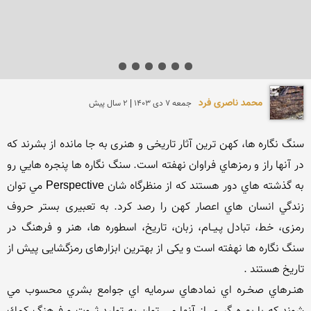
محمد ناصری فرد
جمعه 7 دی 1403 | 2 سال پیش
سنگ نگاره ها، كهن ترين آثار تاریخی و هنری به جا مانده از بشرند كه 
در آنها راز و رمزهاي فراوان نهفته است. سنگ نگاره ها پنجره هایي رو 
به گذشته هاي دور هستند كه از منظرگاه شان Perspective مي توان 
زندگي انسان هاي اعصار كهن را رصد كرد. به تعبیری بستر حروف 
رمزی، خط، تبادل پـیــام، زبان، تاریخ، اسطوره ها، هنر و فرهنگ در 
سنگ نگاره ها نهفته است و یکی از بهترین ابزارهای رمزگشایی پیش از 
هنـرهاي صخـره اي نمادهاي سرمايه اي جوامع بشري محسوب مي 