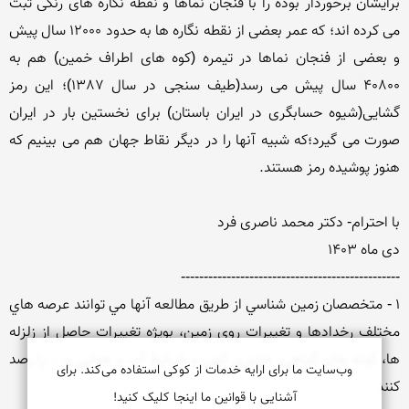
برایشان برخوردار بوده را با فنجان نماها و نقطه نگاره های رنگی ثبت 
می کرده اند؛ که عمر بعضی از نقطه نگاره ها به حدود 12000 سال پیش 
و بعضی از فنجان نماها در تیمره (کوه های اطراف خمین) هم به 
40800 سال پیش می رسد(طیف سنجی در سال 1387)؛ این رمز 
گشایی(شیوه حسابگری در ایران باستان) برای نخستین بار در ایران 
صورت می گیرد؛که شبیه آنها را در دیگر نقاط جهان هم می بینیم که 
1 - متخصصان زمين شناسي از طريق مطالعه آنها مي توانند عرصه هاي 
مختلف رخدادها و تغييرات روي زمين، بويژه تغييرات حاصل از زلزله 
ها، گونه هاي گياهي، جانوري كهن و شرايط آب و هوايي و... را رصد 
وب‌سایت ما برای ارایه خدمات از کوکی استفاده می‌کند. برای
كنند

آشنایی با قوانین ما اینجا کلیک کنید!