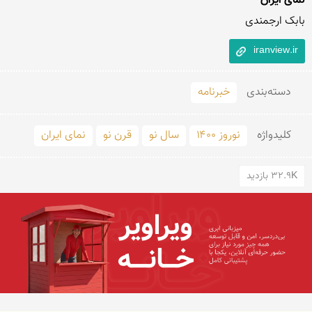
نمای ایران
بابک ارجمندی
iranview.ir
دسته‌بندی
خبرنامه
کلید‌واژه
نوروز ۱۴۰۰
سال نو
قرن نو
نمای ایران
32.9K بازدید