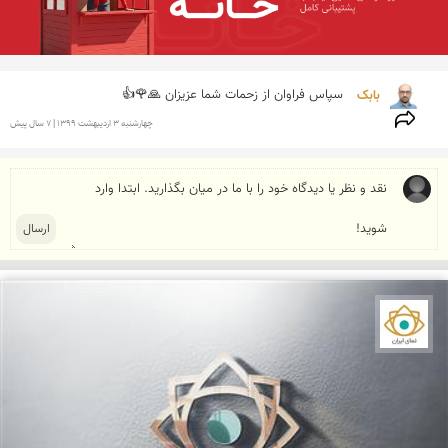
بابک 
سپاس فراوان از زحمات شما عزیزان 🙏🌹👍
چهارشنبه 3 ارديبهشت 1399 | 7 سال پیش
نمای ایران