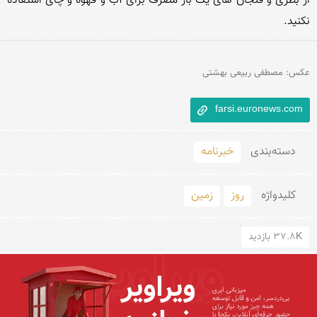
از بطری و فنجان های یک بار مصرف برای آب و قهوه و چای استفاده 
نکنید.

عکس: مصطفی ربیعی بهشتی
farsi.euronews.com
دسته‌بندی
خبرنامه
کلید‌واژه
روز
زمین
37.8K بازدید