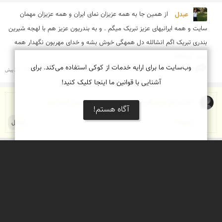
عبدل 
از همین جا به همه عزیزان نمای ایران و همه عزیزان مهمان 
سایت و همه ایرانیهای عزیز تبریک میگم . و به بندریون عزیز هم با لهجه شیرین 
بندری تبریک اگم انشالله دل همهگی خوش بشه و خدای مهربون نگهدار همه 
بشه  انشالله
وب‌سایت ما برای ارایه خدمات از کوکی استفاده می‌کند. برای
سه‌شنبه 30 آذر 1395 | 10 سال پیش
آشنایی با قوانین ما اینجا کلیک کنید!
آگاه هستم!
درباره نمای ایران
نمای زنده ایران
راهنمای نمای ایران
© ۱۳۷۹-۱۴۰۵ نمای ایران
همکاری با نمای ایران
نقشه ایران
دریاچه کویر