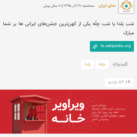
نمای ایران
سه‌شنبه 30 آذر 1395 | 10 سال پیش
شب یَلدا یا شب چلّه یکی از کهن‌ترین جشن‌های ایرانی ها بر شما 
مبارک
fa.wikipedia.org
کلید‌واژه
چله
یلدا
54.8K بازدید