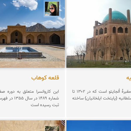
 تکفلی
سپیده اصلان
ه
قلعه كوهاب
گنبد سلطانیه مقبرهٔ اُلجایتو است که در ۱۳۰۲ تا
این کاروانسرا متعلق به دوره صف
ر سلطانیه (پایتخت ایلخانیان) ساخته
شماره ۱۴۸۹ در سا
ثبت رسیده است