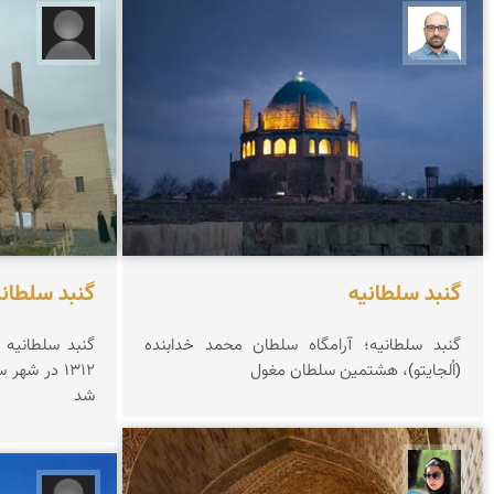
بابک ارجمندی
مرضیه
گنبد سلطانیه
گنبد سلطانی
گنبد سلطانیه؛ آرامگاه سلطان محمد خدابنده
(اُلجایتو)، هشتمین سلطان مغول
۱۳۱۲ در شه
شد
سپیده اصلان