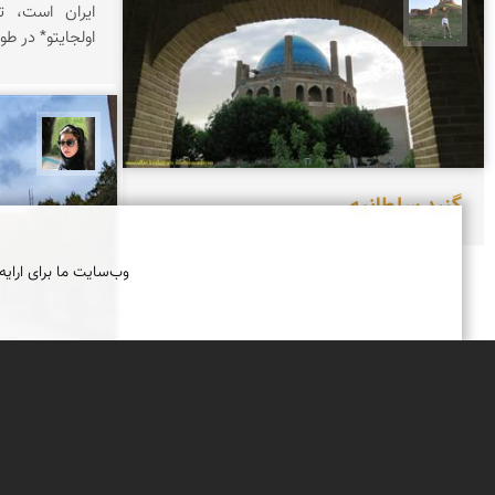
ایران است، ت
مظفر کشاورزمحمدیان
اولجایتو* در طو
سپیده
گنبد سلطانیه
وب‌سایت ما برای ارایه
آرامگاه چلپ
بنای آرامگاه 
ی مولانا جلاا