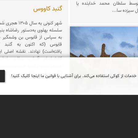
وسط سلطان محمد خدابنده یا
گنبد کاووس
ل سیزده سا...
شهر کنونی به سال 
سلسله پهلوی به‌دستور رضاشاه بنی
به سپاس از قابوس بن وشمگیر نا
 اصلان
قابوس (که اکنون به گنبد ک
یافته‌است) نهادند. نقشه اصلی 
کارشناسان آلمانی، مطابق با ا
طراحی شد و از اینرو خیابانهای متقا
الگوی شطرنجی فاقد معابر تنگ و ق
 خدمات از کوکی استفاده می‌کند. برای آشنایی با قوانین ما اینجا کلیک کنید!
ی اوغلو
منتسب به عارف چلپی است. وی نوه
لدین محمد بلخی است. چلپی اوغلو