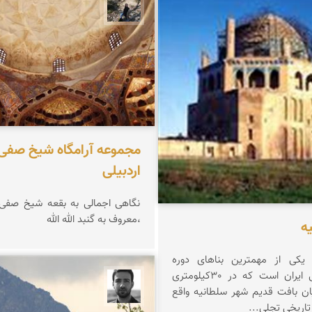
وفائیان
مونا سلطانی
مجموعه آرامگاه شیخ صفی 
اردبیلی
نگاهی اجمالی به بقعه شیخ صفی ا
،معروف به گنبد الله الله
ه
 یکی از مهمترین بناهای دوره
اسلامی ایلخانی ایران است که در 30کیلومتری
مجتبی ملانظر
ان بافت قدیم شهر سلطانیه واقع
تاریخی تجلی...