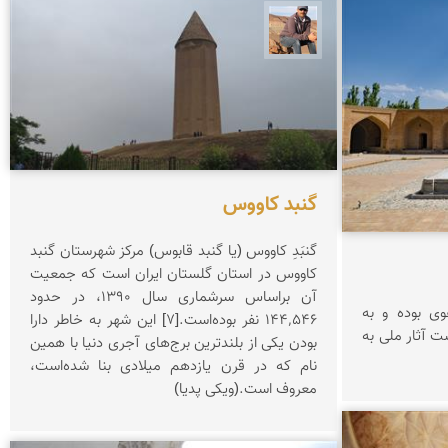
جمال زعیمی یزدی
گنبد کاووس
گنبَدِ کاووس (یا گنبد قابوس) مرکز شهرستان گنبد
کاووس در استان گلستان ایران است که جمعیت
آن براساس سرشماری سال ۱۳۹۰، در حدود
وی بوده و به
۱۴۴٬۵۴۶ نفر بوده‌است.[۷] این شهر به خاطر دارا
ل 1355 در فهرست آثار ملی به
بودن یکی از بلندترین برج‌های آجری دنیا با همین
نام که در قرن یازدهم میلادی بنا شده‌است،
معروف است.(ویکی پدیا)