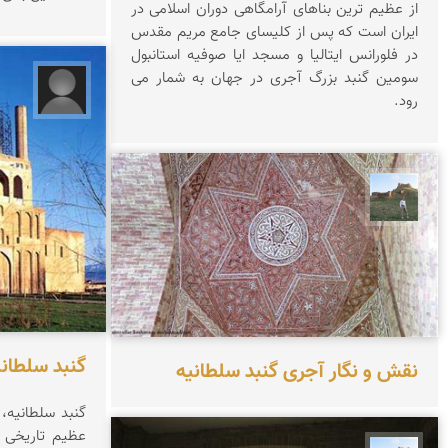
از عظیم ترین بناهای آرامگاهی دوران اسلامی در
ایران است که پس از کلیسای جامع مریم مقدس
در فلورانس ایتالیا و مسجد ایا صوفیه استانبول
سومین گنبد بزرگ آجری در جهان به شمار می
شاپرک
رود.
مظفر کشاورزمحمدیان
گنبد سلطانی
نقش و نگار آجری گنبد سلطانیه
گنبد سلطانیه، 
عظیم تاریخی د