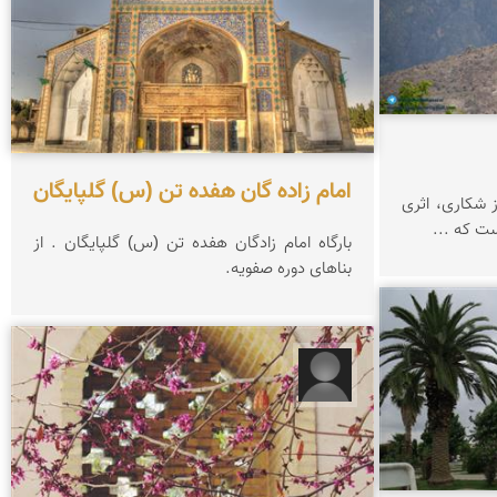
امام زاده گان هفده تن (س) گلپایگان
 شکاری، اثری
ت که ...
بارگاه امام زادگان هفده تن (س) گلپایگان . از
بناهای دوره صفویه.
مبینا کاشانیان