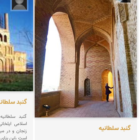
فاطمه 
گنبد سلطانی
گنبد سلطانیه
گنبد سلطانیه
زنجان و در می
است ،این بنای 