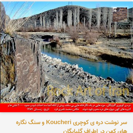
محمد ناصری فرد
سر نوشت دره ی کوچری Koucheri و سنگ نگاره
های کهن در اطراف گلپایگان