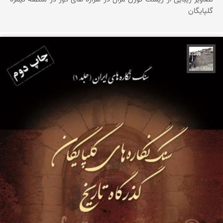
گلپایگان
محسن جمالی