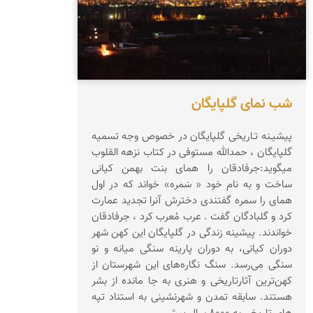
شب نمای گلپایگان
پیشیـنه تـاریخی گلپایگان در خصوص وجه تسمیه
گلپایگان ، حمدالله مستوفی در کتاب نزهه القلوب
میگوید:جرفادقان را همای بنت بهمن کیانی
ساخت و به نام خود « سَمره» خواند که در اول
همای را سمره گفتندی دخترش آنرا تجدید عمارت
کرد و گلبادگان گفت . عرب مُعرب کرد ، جرفادقان
خواندند. پیشینه زندگی در گلپایگان این کهن شهر
دوران کیانی، به دوران پارینه سنگی میانه و نو
سنگی می‌رسد. سنگ نگاره‌های این شهرستان از
کهن‌ترین آثارتاریخی و هنری به جا مانده از بشر
هستند. سابقه تمدن و شهرنشینی به استناد تپه