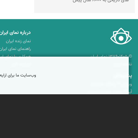
های تاریخی به 8000 سال پیش
درباره نمای ایران
نمای زنده ایران
راهنمای نمای ایران
© ۱۳۷۹-۱۴۰۵ نمای ایران
همکاری با نمای ایر
نقشه ایران
دریاچه کویر
وب‌سایت ما برای ارایه
پشتیبانان
ویراویر™ راهکار هوشمند
اُیو™ راهکار هوشمندسازی
فرداپدید؛ تعالی کسب و کار
کلک آزادگان