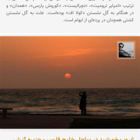
ترتیب «امپایر ترومپت»، «نچرالیست»، «کوروش پارسی»، «همدان» و
در هنگام به گل نشستن «کولا اف» بوده‌است. علت به گل نشستن
کشتی همچنان در پرده‌ای از ابهام است.
محمد رزازان
غروب خورشید در ساحل خلیج فارس - جزیره کیش