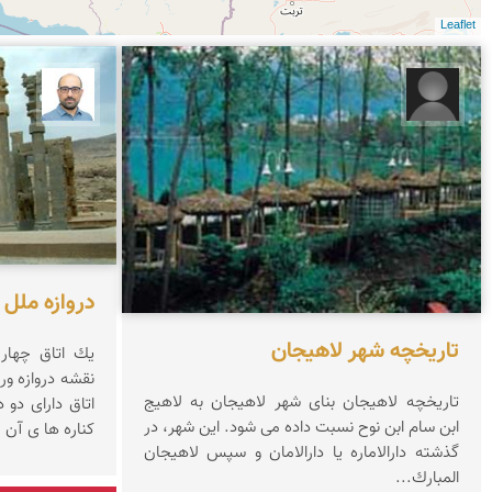
Leaflet
افسانه ابری لاهیج
بابک ا
دروازه ملل
تاریخچه شهر لاهیجان
یك اتاق چهار
نقشه دروازه و
تاریخچه لاهیجان بنای شهر لاهیجان به لاهیج
اتاق دارای دو
ابن سام ابن نوح نسبت داده می شود. این شهر، در
كناره ها ی آن ر
گذشته دارالاماره یا دارالامان و سپس لاهیجان
المبارك...