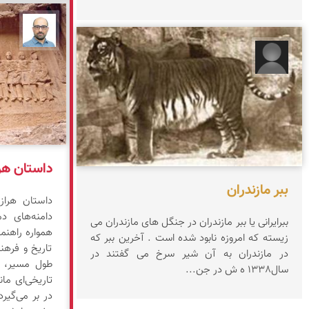
بابک 
شاپرک اعتضادی
داستان هر
ببر مازندران
داستان هراز
دامنه‌های دم
ببرایرانی یا ببر مازندران در جنگل های مازندران می
همواره راهنم
زیسته که امروزه نابود شده است . آخرین ببر که
در مازندران به آن شیر سرخ می گفتند در
طول مسیر، پل
سال1338 ه ش در جن...
تاریخی‌ای ما
در بر می‌گیر