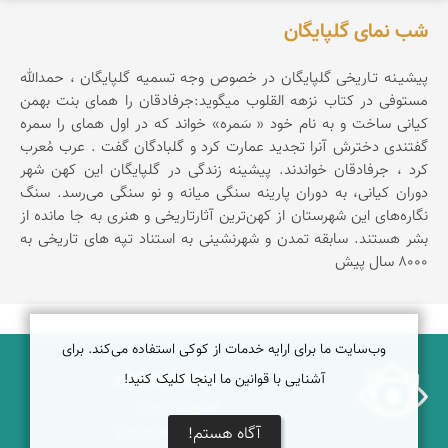
شب نمای گلپایگان
پیشیـنه تـاریخی گلپایگان در خصوص وجه تسمیه گلپایگان ، حمدالله
مستوفی در کتاب نزهه القلوب میگوید:جرفادقان را همای بنت بهمن
کیانی ساخت و به نام خود « سَمره» خواند که در اول همای را سمره
گفتندی دخترش آنرا تجدید عمارت کرد و گلبادگان گفت . عرب مُعرب
کرد ، جرفادقان خواندند. پیشینه زندگی در گلپایگان این کهن شهر
دوران کیانی، به دوران پارینه سنگی میانه و نو سنگی می‌رسد. سنگ
نگاره‌های این شهرستان از کهن‌ترین آثارتاریخی و هنری به جا مانده از
بشر هستند. سابقه تمدن و شهرنشینی به استناد تپه های تاریخی به
8000 سال پیش
وب‌سایت ما برای ارایه خدمات از کوکی استفاده می‌کند. برای
درباره نمای ایران
آشنایی با قوانین ما اینجا کلیک کنید!
نمای زنده ایران
راهنمای نمای ایران
آگاه هستم!