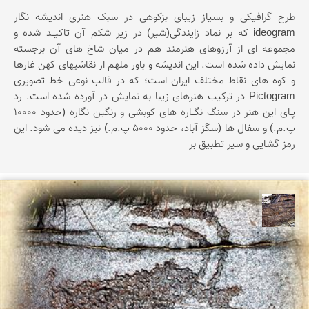
طرح گرافیکی و بسیاز زیبای بزکوهی در سبک هنری اندیشه نگار
ideogram که بر نماد زایندگی(شیر) در زیر شکم آن تاکیــد شده و
مجموعه ای از آرزوهای هنرمند هم در میان شاخ های آن برجسته
نمایش داده شده است. این اندیشه و باور ملهم از نقاشیهای کهن غارها
و کوه های نقاط مختلف ایران است؛ که در قالب نوعی خط تصویری
Pictogram در ترکیب هنرهای زیبا به نمایش در آورده شده است. رد
پـای این هنر در سنگ نگــاره های کوبشی و رنگین نگاره (حدود 10000
پ.م.) و سفال ها (سگز آباد، حدود 5000 پ.م.) نیز دیده می شود. این
رمز گشایی و سیر تطبیق بر
محمد ناصری فرد