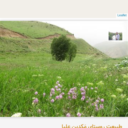
Leaflet
مهرداد زینلیان
طبیعت روستای مَکِدین علیا