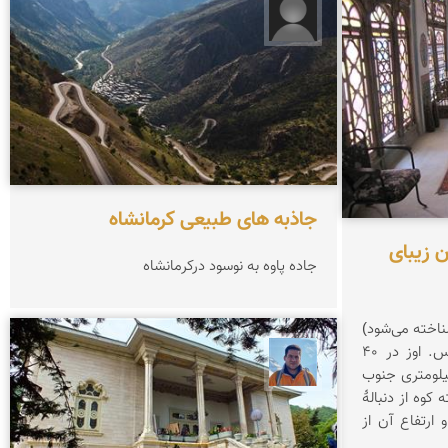
غلامحسین محبی
جاذبه های طبیعی کرمانشاه
 زیبای
جاده پاوه به نوسود درکرمانشاه
شناخته می‌شود)
شهری است در جنوب استان فارس. اوز در ۴۰
محمد نورمحمديان
ری شمال غربی لار و ۳۴۰ کیلومتری جنوب
وه از دنبالهٔ
ارتفاع آن از