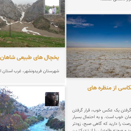
مهرداد زینلیان
یران
یخچال های طبیعی شاهان 
شهرستان فریدونشهر، غرب استان ا
کاسی از منظره های
حامد محمدی
 گرفتن یک عکس خوب، قرار گرفتن
مان خوب است. و به احتمال بسیار
رصت را دارید که گاهی صبح، زودتر
ید و صحنه طلوعش را از نزدیکترین