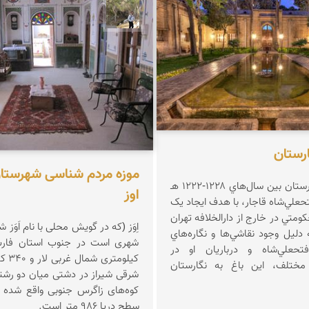
مخلصیان
سیدحسین رضوانی
ارستان
موزه مردم شناسی شهرستان
قصر يا باغ نگارستان بين سال‌هاي ۱۲۲۸-۱۲۲۲ هـ
اوز
حعلي‌شاه قاجار، با هدف ايجاد يک
کومتي در خارج از دارالخلافه تهران
اِوَز (که در گویش محلی با نام اَوَز 
دليل وجود نقاشي‌ها و نگاره‌هاي
حعلي‌شاه و درباريان او در
کیلومت
مختلف، اين باغ به نگارستان
شرقی شیراز در دشتی میان دو رشته ک
کوه‌های زاگرس جنوبی واقع شده و 
سطح دریا ۹۸۶ متر است.