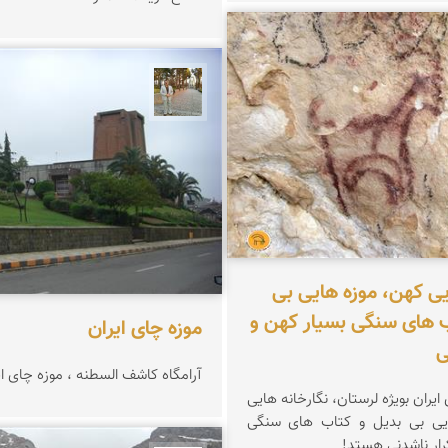
ناصری فرد
حسن گنجی
یی کهن، موزه هایی بی
ب های سنگی بسیار کهن و
موزه چای ایران
ی
آرامگاه کاشف السطنه ، موزه چای ای
ایران بویژه لرستان، نگارخانه هایی
یی بی بدیل و کتاب های سنگی
رار ناشدنی هستد!