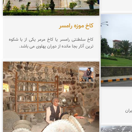
كاخ موزه رامسر
كاخ سلطنتی رامسر یا كاخ مرمر یكی از با شكوه
ترین آثار بجا مانده از دوران پهلوی می باشد.
جمال زعیمی یزدی
ران