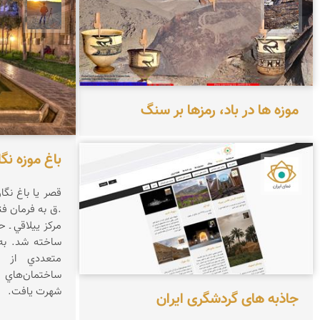
محمد ناصری فرد
مهدی 
موزه ها در باد، رمزها بر سنگ
باغ موزه نگ
نمای ایران
.ق به فرمان فت
مرکز ييلاقي ـ ح
ساخته شد. به 
متعددي از فت
ساختمان‌هاي 
شهرت يافت.
جاذبه های گردشگری ایران