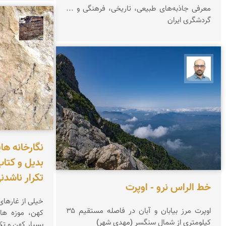
معرفی جاذبه‌های طبیعی، تاریخی، فرهنگی و ...
گردشگری ایران
محمد 
بابک ارجمندی
نگارخانه ها
بدیل و کتا
تکرار ناشدن
خط الراس نرو - اوپرت
خیلی از غارهای 
اوپرت مرز بیابان و آبان در فاصله مستقیم ۳۵
کهن، موزه ها
کیلومتری از شمال سنگسر (مهدی شهر)
بسیار کهن و تک