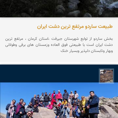
طبیعت ساردو مرتفع ترین دشت ایران
بخش ساردو از توابع شهرستان جیرفت ،استان کرمان ، مرتفع ترین
دشت ایران است با طبیعتی فوق العاده وزمستان های برفی وطولانی
وبهار وتابستان دلپذیر وبسیار خنک
محمد ناصری فرد