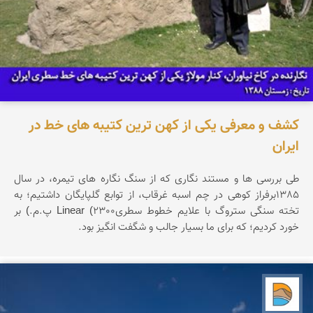
کشف و معرفی یکی از کهن ترین کتیبه های خط در
ایران
طی بررسی ها و مستند نگاری که از سنگ نگاره های تیمره، در سال
1385برفراز کوهی در چم اسبه غرقاب، از توابع گلپایگان داشتیم؛ به
تخته سنگی ستروگ با علایم خطوط سطریLinear (2300 پ.م.) بر
خورد کردیم؛ که برای ما بسیار جالب و شگفت انگیز بود.
دریاچه کویر