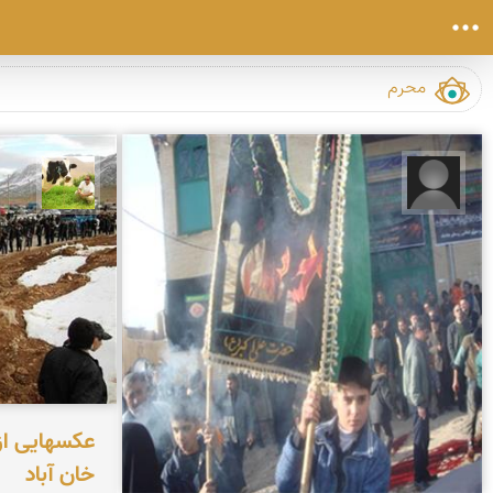
عباس رضائی
تقی ق
عکسهایی از
خان آباد