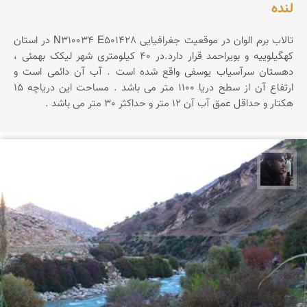
لنده
تالاب برم الوان در موقعیت جغرافیایی N310034 E501428 در استان
کهگیلوییه و بویراحمد قرار دارد.در 40 کیلومتری شهر لیکک بهمئی ،
دهستان سرآسیاب یوسفی واقع شده است . آب آن دائمی است و
ارتفاع آن از سطح دریا 1100 متر می باشد . مساحت این دریاچه 15
هکتار و حداقل عمق آب آن 12 متر و حداکثر 30 متر می باشد .
حامد محمدی