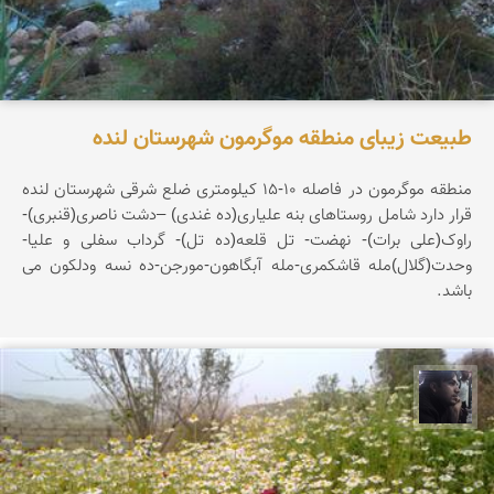
طبیعت زیبای منطقه موگرمون شهرستان لنده
منطقه موگرمون در فاصله 10-15 کیلومتری ضلع شرقی شهرستان لنده
قرار دارد شامل روستاهای بنه علیاری(ده غندی) –دشت ناصری(قنبری)-
راوک(علی برات)- نهضت- تل قلعه(ده تل)- گرداب سفلی و علیا-
وحدت(گلال)مله قاشکمری-مله آبگاهون-مورجن-ده نسه ودلکون می
باشد.
حامد محمدی