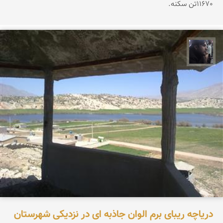
11670تن سکنه.
حامد محمدی
دریاچه ریبای برم الوان جاذبه ای در نزدیکی شهرستان