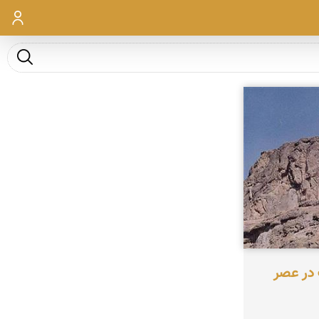
ورود
جست و ج
 در عصر