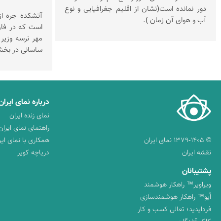
دور نمانده است(نشان از اقلیم جغرافیایی و نوع
آتشکده جره از
آب و هوای آن زمان ).
است که در فارس
مهر نرسه وزیر 
ساسانی در بخش
درباره نمای ایران
نمای زنده ایران
راهنمای نمای ایران
© ۱۳۷۹-۱۴۰۵ نمای ایران
همکاری با نمای ایر
نقشه ایران
دریاچه کویر
پشتیبانان
ویراویر™ راهکار هوشمند
اُیو™ راهکار هوشمندسازی
فرداپدید؛ تعالی کسب و کار