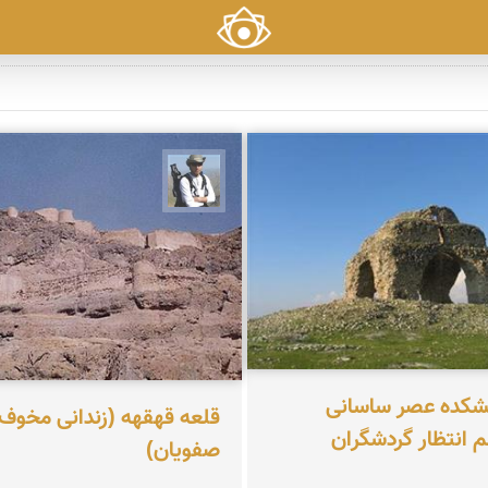
بابک گنجی‌زاده طاری
تشکده عصر ساسانی
قلعه قهقهه (زندانی مخوف
 انتظار گردشگران
صفویان)