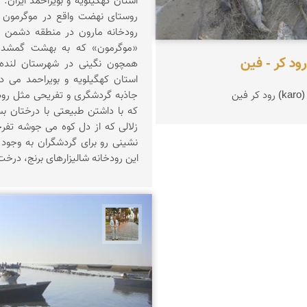
استان کهگیلویه و بویراحمد ایران. 
روستای نهضت واقع در موگرمون م
رودخانه مارون در منطقه دشمن ز
«موگرمون» که به بهشت گمشده
ود کر - فین
همچون نگینی در شهرستان لنده 
استان کهگیلویه و بویراحمد می د
ین
جاذبه گردشگری و تفریحی مثل رود
که با داشتن طبیعتی با درختان بس
زلالی که از دل کوه می جوشه تفرج
نشینی رو برای گردشگران به وجود آ
این رودخانه شالیزارهای برنج، درخت
حسن گنجی