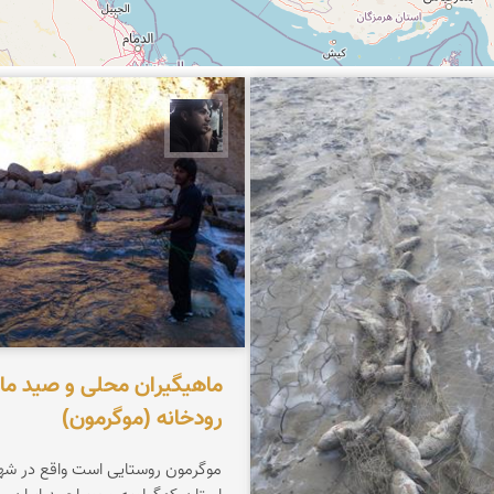
شعبانی
حامد محمدی
ماهیگیران محلی و صید ما
رودخانه (موگرمون)
موگرمون روستایی است واقع در شهر