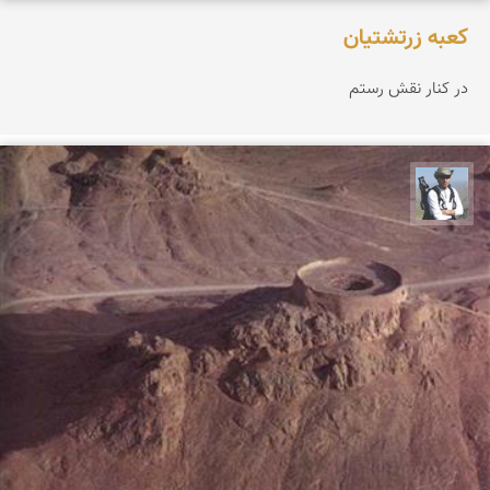
کعبه زرتشتیان
در کنار نقش رستم
بابک گنجی‌زاده طاری