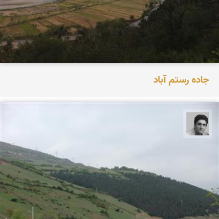
جاده رستم آباد
یوسف روحی