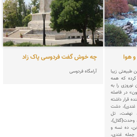
 هوا
چه خوش گفت فردوسی پاک زاد
ن طبیعتی زیبا
آرامگاه فردوسی
 کرده که همه
 نوروزی را به
ن» در فاصله
ده قرار داشته
 غندی)، دشت
)، نهضت، تل
 وحدت(گلال)،
جن، ده نسه و
 جمله غندی،