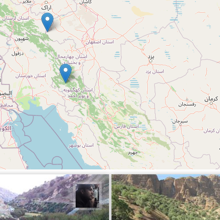
 زینلیان
حامد محمدی