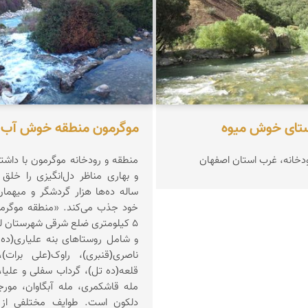
تای خوش میوه
موگرمون منطقه خوش آب و
دخانه، غرب استان اصفهان
منطقه و رودخانه موگرمون با داشت
و بهاری مناظر دل‌انگیزی را خلق
ساله ده‌ها هزار گردشگر و میهمان
خود جذب می‌کند. «منطقه موگرمو
5 کیلومتری ضلع شرقی شهرستان لن
و شامل روستاهای بنه علیاری(ده
ناصری(قنبری)، راوک(علی برات
قلعه(ده تل)، گرداب سفلی و علیا،
مله قاشکمری، مله آبگاوان، مور
دلکون است. طوایف مختلفی از