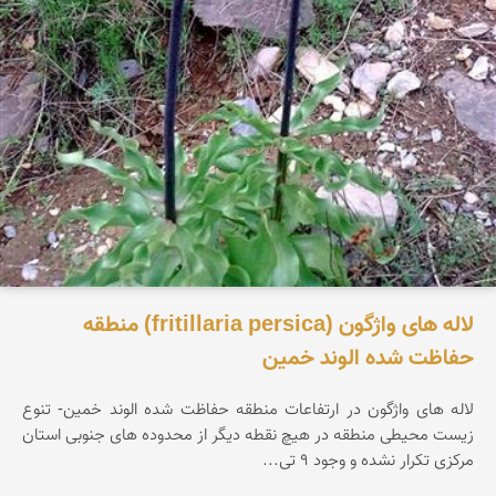
لاله های واژگون (fritillaria persica) منطقه
حفاظت شده الوند خمین
لاله های واژگون در ارتفاعات منطقه حفاظت شده الوند خمین- تنوع
زیست محیطی منطقه در هیچ نقطه دیگر از محدوده های جنوبی استان
مرکزی تکرار نشده و وجود ۹ تی...