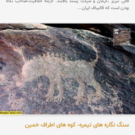
قالی تبریز ،کرمان و شرکت پسند بافتند. لازمه خلاقیت،صاحب نگاه
بودن است که قالیباف ایران...
محمد ناصری فرد
سنگ نگاره های تیمره- کوه های اطراف خمین