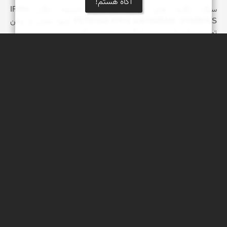
آگاه هستم!
سنگ نگاره های ایران، نمادهای اندیشه نگار IRAN
PETROGLYPHS.IDEOGRAM SYMBOLS اینها نشان از وطن
توست. ترا صدا می زنند. زندگی تو ، به تو می گوید و...
محمد ناصر فرد