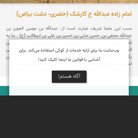
امام زاده عبدالله ع کارشک (خضری- دشت بیاض)
نسب این ملجا شریف عبارت است از: عبدالله بن موسی الجون بن
عبدالله محض بن حسن مثنی بن حسن بن علی بن ابیطالب (ع) . بنا به
شجره نامه موجود از این امامزاده شریف، امامزاده عبدالله فرزند موسی
الجون ومادرش ام سلمه دختر محمد ابن طلحه بن عبدالرحمن بن ابی
وب‌سایت ما برای ارایه خدمات از کوکی استفاده می‌کند. برای
بکر بن ابی قحافه و از نوادگان امام حسن مجتبی(ع) است بنابر این
آشنایی با قوانین ما اینجا کلیک کنید!
امامزاده عبدالله با سه واسطه فرزند امام حسن مجتبی (ع) می باشد.
آگاه هستم!
درباره نمای ایران
نمای زنده ایران
راهنمای نمای ایران
© ۱۳۷۹-۱۴۰۵ نمای ایران
همکاری با نمای ایران
نقشه ایران
دریاچه کویر