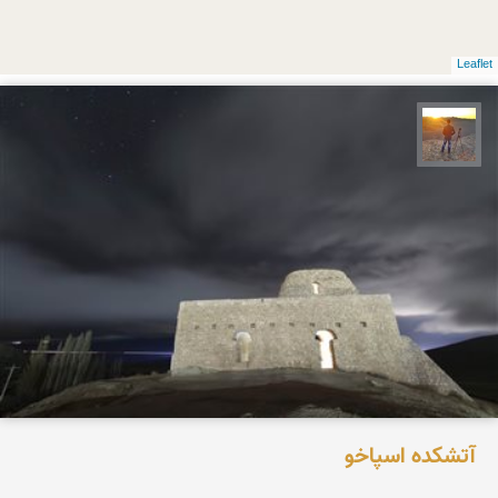
Leaflet
مهدی مخلصیان
آتشکده اسپاخو