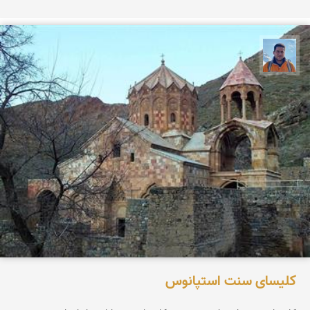
محمد نورمحمديان
كلیسای سنت استپانوس