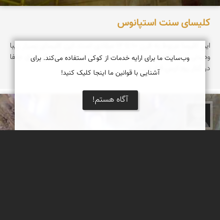
کلیسای سنت استپانوس
این كلیسا مربوط به قرن 10 تا 12 میلادی است. این كلیسای بسیار زیبا
ودیدنی در منطقه ای ییلاقی وسرسبز در 11 كیلومتری شمال شرق جلفا
وب‌سایت ما برای ارایه خدمات از کوکی استفاده می‌کند. برای
در كنار رود ارس قرار د...
آشنایی با قوانین ما اینجا کلیک کنید!
آگاه هستم!
سید مجتبی شهیدی