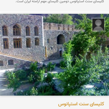
كلیسای سنت استپانوس دومین كلیسای مهم ارامنه ایران است.
سید مجتبی شهیدی
کلیسای سنت استپانوس