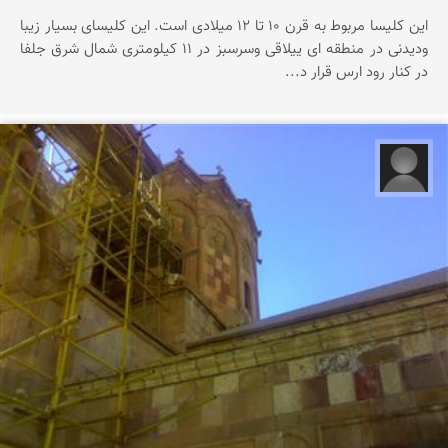
این كلیسا مربوط به قرن 10 تا 12 میلادی است. این كلیسای بسیار زیبا
ودیدنی در منطقه ای ییلاقی وسرسبز در 11 كیلومتری شمال شرق جلفا
در كنار رود ارس قرار د...
سید مجتبی شهیدی