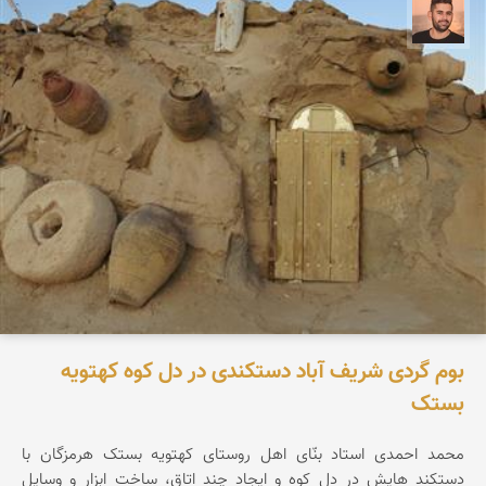
ابراهیم رفیعی
بوم گردی شریف آباد دستکندی در دل کوه کهتویه
بستک
محمد احمدی استاد بنّای اهل روستای کهتویه بستک هرمزگان با
دستکند هایش در دل کوه و ایجاد چند اتاق، ساخت ابزار و وسایل