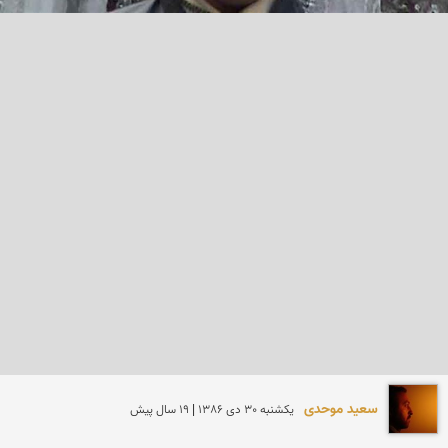
سعید موحدی
يكشنبه 30 دی 1386 | 19 سال پیش