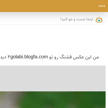
من این عكس قشنگ رو تو 4golabi.blogfa.com دیدم ، حیفم اومد اینجا نزارم از عنوانی كه اونجا واسش انتخاب شده بود این میخواد گلابی بشه گویا شكوفه گلابیه...