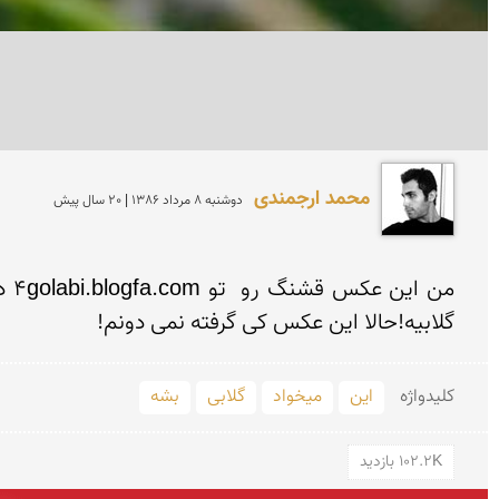
محمد ارجمندی
دوشنبه 8 مرداد 1386 | 20 سال پیش
گلابیه!حالا این عكس كی گرفته نمی دونم!
کلید‌واژه
این
میخواد
گلابی
بشه
102.2K بازدید