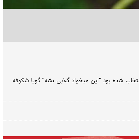
من این عكس قشنگ رو  تو 4golabi.blogfa.com دیدم ، حیفم اومد اینجا نزارم از عنوانی كه اونجا واسش انتخاب شده بود "این میخواد گلابی بشه" گویا شكوفه 