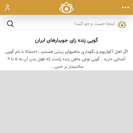
ورود
جست و ج
گوپی زنده زای جویبارهای ایران
اگر اهل آكواریوم و نگهداری ماهیهای زینتی هستید ، احتمالا با نام گوپی
آشنایی دارید . گوپی نوعی ماهی زنده زاست كه طول بدن آن به 5 تا 9
سانتیمتر بر حس...