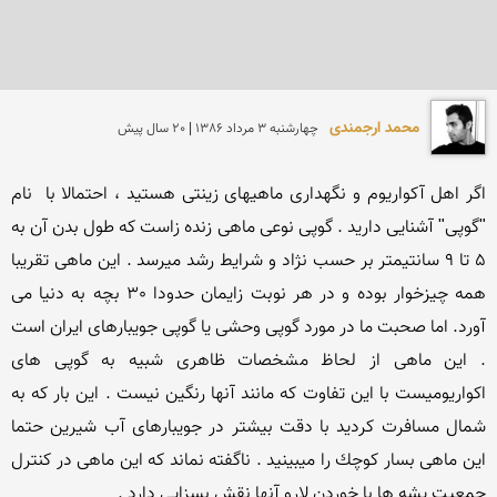
محمد ارجمندی
چهارشنبه 3 مرداد 1386 | 20 سال پیش
اگر اهل آكواریوم و نگهداری ماهیهای زینتی هستید ، احتمالا با  نام 
"گوپی" آشنایی دارید . گوپی نوعی ماهی زنده زاست كه طول بدن آن به 
5 تا 9 سانتیمتر بر حسب نژاد و شرایط رشد میرسد . این ماهی تقریبا 
همه چیزخوار بوده و در هر نوبت زایمان حدودا 30 بچه به دنیا می 
آورد. اما صحبت ما در مورد گوپی وحشی یا گوپی جویبارهای ایران است 
. این ماهی از لحاظ مشخصات ظاهری شبیه به گوپی های 
اكواریومیست با این تفاوت كه مانند آنها رنگین نیست . این بار كه به 
شمال مسافرت كردید با دقت بیشتر در جویبارهای آب شیرین حتما 
این ماهی بسار كوچك را میبینید . ناگفته نماند كه این ماهی در كنترل 
جمعیت پشه ها با خوردن لارو آنها نقش بسزایی دارد .