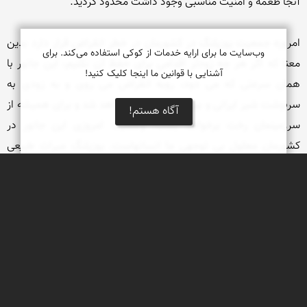
امروزه جمعیت یوزپلنگ در کشورمان در خطر انقراض قرار دارد بدین 
وب‌سایت ما برای ارایه خدمات از کوکی استفاده می‌کند. برای
معنا که اگر هر چه زودتر اقدامی برای حفظ آن نکنیم، این جانور با 
آشنایی با قوانین ما اینجا کلیک کنید!
همان سرعتی که می دود، روبه انقراض می روى و به زودی به 
سرنوشت شیر ایرانی و ببر مازندران دچار خواهد شد و برای همیشه از 
آگاه هستم!
سرزمینمان رخت برخواهد بست. وضعیت امروزی این جانور در 
کشورمان معلول بی توجهی ما انسانهاست. یوزپلنگ میراث طبیعی 
ماست و نه تنها به ایرانیان بلکه به تمام انسانهای سرتاسر این کره 
خاکی تعلق دارد. این وظیفه ماست که این امانت را به نسلهای بعد از 
خود برسانیم. بیش از 40 سال است که برای حفاظت از این گونه در 
کشورمان اقداماتی صورت گرفته که بعضا نتایج قابل توجهی نیز به 
دنبال داشته است و بیش از 20 سال است که در میان کشورهای 
آسیایی یوزپلنگ توانسته تنها در کشور ما به بقای خود ادامه دهد و این 
مایه غرور و افتخار ما ایرانیان است که توانستیم این میراث طبیعی را 