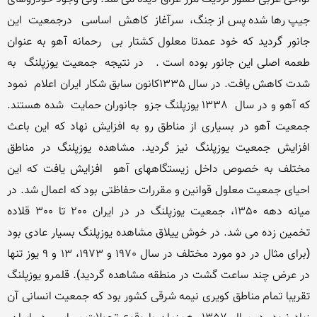
جیپ رها شده پس از جنگ،  سرآغاز  کاهش  اساسی   درجمعیت  این 
جانور گردید که خود عمدتا معلول کشتار بی  رحمانه آهو به عنوان 
طعمه اصلی این جانور بوده است .   در نتیجه  جمعیت یوزپلنگ  به 
شدت کاهش یافت. در سال 1335کانون سابق شکار ایران اعلام  نمود 
که آهو و در سال  1338 یوزپلنگ جزو  جانوران حمایت  شده هستند. 
جمعیت آهو در بسیاری از مناطق رو به افزایش نهاد که این باعث 
افزایش جمعیت یوزپلنگ نیز گردید. مشاهده یوزپلنگ در مناطق 
مختلف به خصوص داخل زیستگاههای آهو  افزایش یافت که این 
احیای جمعیت معلول قوانین و مقررات حفاظتی بود که اعمال شد. در 
میانه دهه 1350، جمعیت یوزپلنگ در در ایران 200 تا 300 قلاده 
تخمین زده می شد. در خوش ییلاق مشاهده یوزپلنگ بسیار عادی بود 
(برای مثال در دو مورد مختلف در سال 1970 و 1973، 13 و 9 یوز تنها 
در عرض چند ساعت گشت در منطقه مشاهده گردید). قلمرو یوزپلنگ 
تقریبا تمام مناطق کویری نیمه شرقی کشور بود که جمعیت انسانی آن 