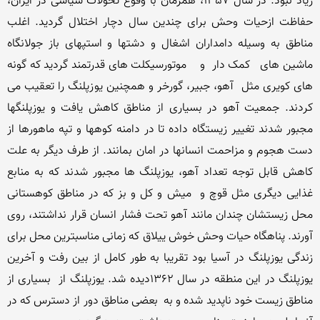
زیاد نبود. در سال 1357، همزمان با وقوع تحولات سیاسی در ایران، 
حفاظت ازحیات وحش برای چندین سال دچار اختلال گردید. اغلب 
مناطق به وسیله دامداران اشغال و دشتها و استپهای باز جولانگاه  
ماشین های   کمک دار  و    موتورسیکلت های قدرتمند گردید که گونه 
های کویری مثل  آهو، جبیر، گورخر و همچنین یوزپلنگ را تعقیب می 
کردند. جمعیت آهو در بسیاری از مناطق کاهش یافت و یوزپلنگها 
مجبور شدند تغییر زیستگاه داده تا در دامنه کوهها و تپه ماهورها از 
دست هجوم و مزاحمت انسانها در امان بمانند. از طرف دیگر به علت 
کاهش قابل توجه تعداد آهو، یوزپلنگ ها مجبور شدند که به منابع 
غذایی دیگری مثل قوچ و  میش و کل و بز که در مناطق کوهستانی 
محل زیستشان چندان مانند آهو تحت فشار انسان قرار نداشتند، روی 
آورند. پناهگاه حیات وحش خوش ییلاق که زمانی مناسبترین محل برای 
زندگی یوزپلنگ در آسیا بود تقریبا به طور کامل از بین رفت و آخرین 
یوزپلنگ در این منطقه در سال 1362دیده شد. یوزپلنگ از  بسیاری از 
مناطق زیست خود ناپدید شده و به  بعضی مناطق دور از دسترس که در 