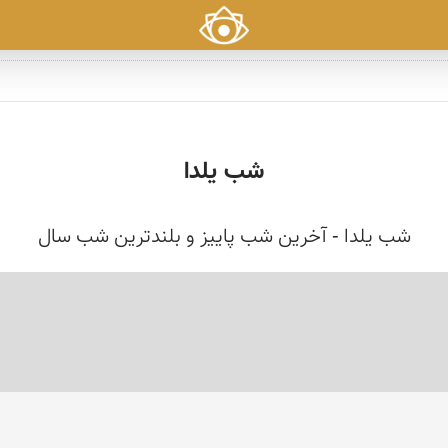
شب یلدا
شب یلدا - آخرین شب پاییز و بلندترین شب سال