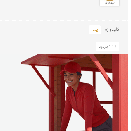
کلید‌واژه
یلدا
29K بازدید