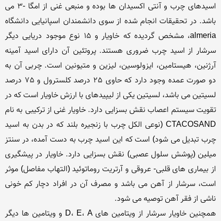
اسیدهای چرب و آنتی اکسیدان ها بوده و منبعی غنی از امگا -3 می 
باشد. در تحقیقات انجام شده از سوی دانشمندان اسپانیایی دانشگاه 
almeria، مشخص گردیده که خاویار و 15 نوع موجود دریایی دیگر 
سرشار از اسید چرب ضروری هستند. پروتئین آن دارای اسید آمینه 
آرژنین، هیستامین، ایزولوسین، لیزین و متیونین است. چربی آن به 
دو صورت عمده وجود دارد که حاوی 25 درصد کلسترول و 75 درصد 
لسیتین می باشد، لسیتین یکی از لیپیدهای با ارزش خاویار است که در 
تقویت سیستم اعصاب نقش بسزایی دارد. خاویار غنی از ترکیبی به نام 
CTACOSAND (نوعی الکل چرب با زنجیره بلند که در بدن به اسید 
چرب تبدیل می شود) است که این اسید چرب به دست آمده، در سنتز 
میلین (پوشش سلول عصبی) نقش بسزایی دارد. خاویار در پیشگیری 
از بیماری های قلبی- عروقی و آرتریت روماتوئید (التهاب مفاصل) موثر 
است، سرشار از آهن می باشد و مصرف آن در افراد دچار کم خونی 
همچنین خاویار سرشار از ویتامین های D، E، A و ویتامین ها دیگر 