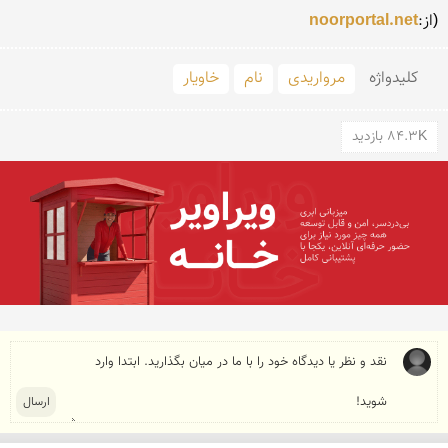
(از:
noorportal.net
کلید‌واژه
مرواریدی
نام
خاویار
84.3K بازدید