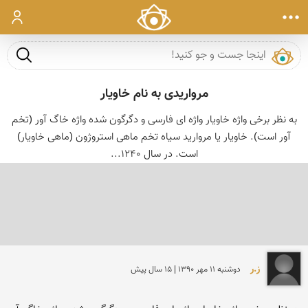
ورود
جست و ج
مرواریدی به نام خاویار
به نظر برخی واژه خاویار واژه ای فارسی و دگرگون شده واژه خاگ آور (تخم
آور است). خاویار یا مروارید سیاه تخم ماهی استروژون (ماهی خاویار)
است. در سال 1240...
ز.ر
دوشنبه 11 مهر 1390 | 15 سال پیش