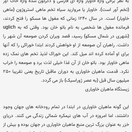
به نظر برخی واژه خاویار واژه ای فارسی و دگرگون شده واژه خاگ آور 
(تخم آور است). خاویار یا مروارید سیاه تخم ماهی استروژون (ماهی 
خاویار) است. در سال 1240 زمانی که مغول ها مسکو را فتح کردند، 
فرمانده مغول ها شخصی به نام باتو خان بود. وقتی که به uglich 
(شهری در شمال مسکو) رسید، قصد ویران کردن صومعه آن شهر را 
داشت. راهبان آن صومعه از او خواهش کردند ابتدا خوراکی را که آنها 
برای او آماده کرده اند میل کند. این خوراک لذیذ تخم های نمک زده 
ماهی خاویار بود. باتو خان از آن غذا خیلی لذت برد و صومعه را خراب 
نکرد. قدمت ماهیان خاویاری به دوران ماقبل تاریخ یعنی تقریبا 250 
این گونه ماهیان خاویاری در ابتدا در تمام رودخانه های جهان وجود 
داشتند، اما امروزه در آب های نیمکره شمالی زندگی می کنند. دریای 
خزر به عنوان بزرگ ترین منبع ماهیان خاویاری در جهان بوده و بیش از 