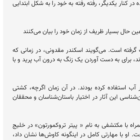
شکل اولیه درآوردن آثار کشف شده نیستند اما با تجزیه و تحلیل یافته‌های خود و قرار دادن پازل‌های به دست آمده در کنار یکدیگر، رفته رفته به خود را به شکل ابتدایی 
جستجو برای کشف کشتی‌شکسته‌های غرق شده قدمتی به درازای تاریخ داشته و در اعصار گوناگون بارها صورت گرفته است. می‌گویند اسکندر مقدونی، در زمانی که 
ملوانان رومی در حال بیرون کشیدن محوله‌های یک کشتی شکسته در عمق 20 متری از آب‌های جنوب فرانسه بودند، برای به دست آوردن یک زنگ به درون آب پرید و با 
«هانس هاس» و «ژاک کوستو» اولین افرادی بودند که در دهه چهل از کپسول‌های اکسیژن برای غواصی زیر آب استفاده کرده بودند. در آن زمان اگرچه، کشتی 
شکسته‌های بسیاری در سراسر جهان کشف شده بود، اما هنوز اطلاعات و دریافت‌های اندکی از ویژگی‌های باستان‌شناسی این آثار در اختیار باستان‌شناسان و محققان 
این نقیصه در سال 1960 توسط یک باستا‌ن‌شناس جوان به نام «جورج باس» رفع شد. کاوش‌های زیر آب او همراه با مکتشفی به نام « پیتر تروکمورتون» در خلیج 
«گلیدونیا» در ترکیه در کشف یک کشتی شکسته عصر برنز، مراحلی تازه از باستان‌شناسی زیر آب را روشن ساخت. او با مهارتی کامل در اینگونه کاوش‌ها نشان داد، 