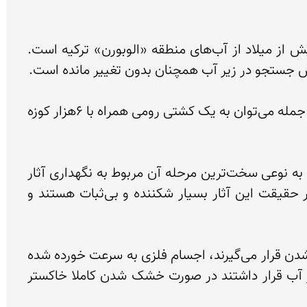
تیم باستان‌شناسی «باس» در حال حاضر، در پی بیرون کشیدن یک کشتی عصر برنز متعلق به قرن چهاردهم پیش از میلاد از آب‌های منطقه «الوبورن» ترکیه است. 
این روش تاکنون کشتیهای غرق شده بسیاری از دوران کلاسیک را در اعماق دریای مدیترانه بیرون کشیده که از آن جمله می‌توان به یک کشتی رومی همراه با 6هزار کوزه 
اما اکتشاف و بیرون کشیدن آثار غراق شده، تمامی مراحل مربوط به باستان‌شناسی زیر دریا نیست. مهمترین و و به نوعی سخت‌ترین مرحله آن مربوط به نگهداری آثار 
در خشکی است. اگرچه در بیشتر مواقع اشیا باستانی در شرایط بسیار سالمی در زیر آب کشف می‌شوند، اما در حقیقت این آثار بسیار شکننده و بی‌ثبات هستند و 
این اشیا به مجرد بیرون کشیده شدن از آب و قرار گرفتن در معرض هوا و نور به سرعت رو به فرسایش و تخریب شدن قرار می‌گیرند، اجسام فلزی به سرعت خورده شده 
و آنچنان حرارتی می‌گیرند که نمی‌توان تماسی با آن‌ها داشت و اشیا چوبی نیز که به نظر در شرایط خوبی در زیر آب قرار داشتند در صورت خشک شدن کاملا خاکستر 