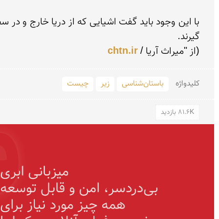
(از "میراث آریا / 
chtn.ir
کلید‌واژه
باستان‌شناسی
زیر
چیست
81.6K بازدید