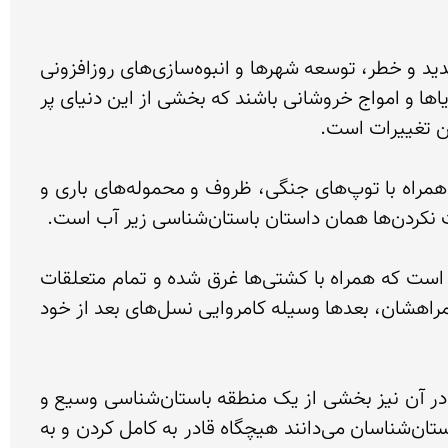
برای باستان‌‌شناسانی که خشکی‌ها و قشر ابتدایی زمین محل کاوش ‌و کندوکاش‌های تحقیقاتی است، بزرگترین تهدید و خطر، توسعه شهرها و انبوه‌سازی‌های روزافزونی 
است که در حال گسترش در سراسر جهان هستند. در این میان باستان‌شناسان زیر آب نیز باید مراقب جزر و مد دریاها و امواج خروشانی باشند که بخشی از این دنیای پر 
هر کدام از کشتی شکسته‌های مجود در اعماق دریاها بخشی از تاریخ تمدن بشر را تکشیل می‌دهند، کشتی‌هایی همراه با توپ‌های جنگی،‌ ظروف و محموله‌های باری و 
ناکامی و کامروایی، دو مقوله نسبی در باستان‌شناسی زیر آب به شمار می‌روند. ناکامی‌های مربوط، متوجه افرادی است که همراه با کشتی‌ها غرق شده و تمام متعلقات 
خود از جمله جان و زندگی خود را در این زمان از دست داده بودند، اما این تکه چوب‌های غرق شده و تمامی آثار همراهشان، بعدها وسیله کامروایی نسل‌های بعد از خود 
در این حوزه، هر منطقه معرف لحظه‌ای متوقف مانده یا منجمد شده در زمان است و هر شی و اثر شناسایی شده در آن نیز بخشی از یک منطقه باستان‌شناسی وسیع و 
سه بعدی محسوب می‌شود که به رغم گذر زمان، همچنان ماندگاری خود را حفظ کرده است. در این میان اگرچه باستان‌شناسان می‌دانند هیچگاه قادر به کامل کردن و به 