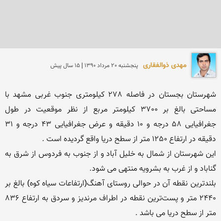
مهدی ذوالفقاری
پنجشنبه 20 مرداد 1390 | 15 سال پیش
شهرستان بجستان در فاصله 278 کیلومتری جنوب غربی مشهد با 
مساحتی بالغ بر 3700 کیلومتر مربع از نظر موقعیت در طول 
جغرافیایی 58 درجه و 10 دقیقه و عرض جغرافیایی 43 درجه و 31 
این شهرستان از شمال به خلیل آباد و از جنوب به فردوس از شرق به 
بلندترین نقطه آن در حوالی روستای آهنگ(ارتفاعات سیاه کوه) بالغ بر 
2440 متر و پست‌ترین نقطه در اطراف مرندیز و سردق به ارتفاع 836 