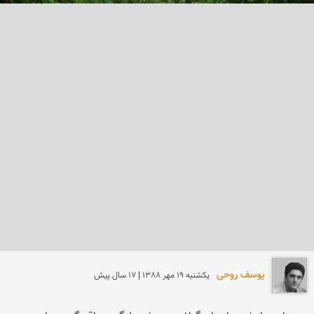
یوسف روحی
يكشنبه 19 مهر 1388 | 17 سال پیش