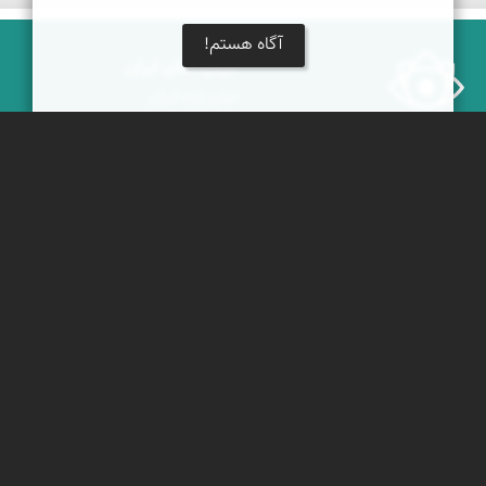
آگاه هستم!
درباره نمای ایران
نمای زنده ایران
راهنمای نمای ایران
© ۱۳۷۹-۱۴۰۵ نمای ایران
همکاری با نمای ایران
نقشه ایران
دریاچه کویر
جغرافیای گردشگری
خبرنامه
دیدنی‌های طبیعی ایران
جشنواره‌های نمای ایران
جاذبه‌های تاریخی ایران
بوم‌گردی‌ها
دانستنی‌های فرهنگی
محتوای آموزشی
کوه‌ها و قله‌های ایران
پیکمی
پشتیبانان
ویراویر™ راهکار هوشمند
اُیو™ راهکار هوشمندسازی
فرداپدید؛ تعالی کسب و کار
کلک آزادگان