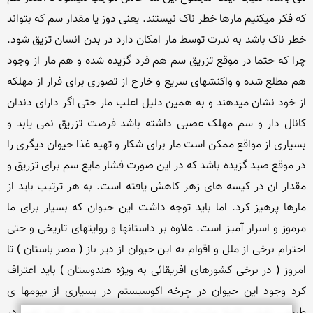
که فکر میکنیم مارها خطر ناک نیستند. یعنی دوز یا مقدار سم که بتواند 
خطر ناک باشد به ندرت توسط مار امکان دارد در بدن انسان تزیق شود. 
چرا که حتما در موقع تزریق سم هم فرد گزیده شده و هم مار از وجود 
هم مطلع شده و واکنشهای سریع و خارج از تصوری برای فرار از مهلکه 
از خود نشان میدهند و به همین دلیل اغلب مار حتی اگر دارای دندان 
کانال دار و سم مهلک عصبی داشته باشد فرصت تزریق نمی یابد و 
بسیاری از مواقع ممکن است مار برای شکار و تهیه غذا حیوان دیگری را 
در موقع صید گزیده باشد که در این صورت فشار مایع سم برای تزریق و 
مقدار ان در کیسه های زهر کاهش یافته است. به هر ترتیب باید از 
مارها پرهیز کرد. اما باید توجه داشت این حیوان که بسیار برای ما 
مرموز و اسرار آمیز است. علاوه بر داستانها و روایتهای تاریخی و حتی 
احترام برخی از ملل و اقوام به این حیوان از دیر باز ( مصر باستان ) تا 
امروز ( در برخی کشورهای افریقائی به ویژه هندوستان ) باید اعتراف 
کرد وجود این حیوان در چرخه اکوسیستم در بسیاری از بیومها ی 
طبیعی نقشی کاملا مثبت و متعادل کننده بوده و هر گونه تغیر در 