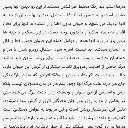
مارها اغلب هم رنگ محیط اطرافشان هستند از این رو دیدن انها بسیار 
دشوار است و به همین لحاظ اغلب بدلیل ندیدن انها ، بیش از حد به 
انها نزدیک می شویم و حیوان بدون اطلاع از اشتباه ما تنها برای دفاع 
اقدام به حمله میکند و یا بدون توجه دست در زیر سنگ و یا بوته ها 
بردن و یا بازی با انها همه از عوامل حمله این حیوان خوش خط و خال 
به انسان میباشد. بد نیست اشاره شود احتمال روبرو شدن با مار و 
حمله ان به انسان بسیار ضعیف است. برای روشن شدن باید بدانید 
مرگ حاصل از اصابت رعدوبرق تلفات بیشتری از گزش این حیوان دارد. 
جالب توجه است اگر بدانید بیش از 90% افرادی که بعلت مارگزیدگی 
جان می بازند علت مرگ انها وجود سم مار در بدن مقتولان نیست بلکه 
ترس و استرس از این حیوان و وحشت از ان باعث مرگ می شود حتی 
در بعضی از موارد روی بدن جان باختگان اثری از گزش پیدا نمیشود. 
دلیل این امر بسیار روشن است و این مربوط به عوامل مختلفی است 
که توضیح داده می شود اول باید مکانیزم عمل سم مارها را بدانیم سم 
مارها به دو گونه عمل میکنند یکی از خطر ناکترین این مکانیزمها اثر 