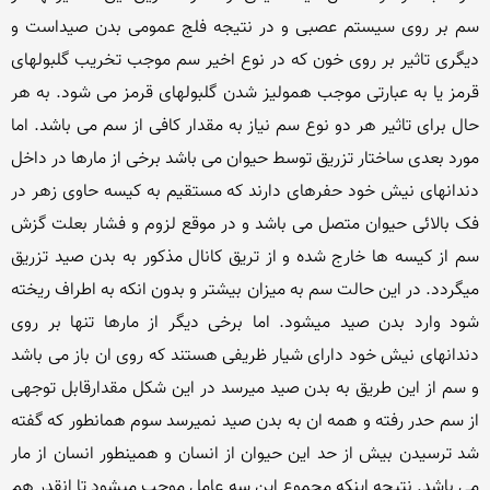
سم بر روی سیستم عصبی و در نتیجه فلج عمومی بدن صیداست و 
دیگری تاثیر بر روی خون که در نوع اخیر سم موجب تخریب گلبولهای 
قرمز یا به عبارتی موجب همولیز شدن گلبولهای قرمز می شود. به هر 
حال برای تاثیر هر دو نوع سم نیاز به مقدار کافی از سم می باشد. اما 
مورد بعدی ساختار تزریق توسط حیوان می باشد برخی از مارها در داخل 
دندانهای نیش خود حفرهای دارند که مستقیم به کیسه حاوی زهر در 
فک بالائی حیوان متصل می باشد و در موقع لزوم و فشار بعلت گزش 
سم از کیسه ها خارج شده و از تریق کانال مذکور به بدن صید تزریق 
میگردد. در این حالت سم به میزان بیشتر و بدون انکه به اطراف ریخته 
شود وارد بدن صید میشود. اما برخی دیگر از مارها تنها بر روی 
دندانهای نیش خود دارای شیار ظریفی هستند که روی ان باز می باشد 
و سم از این طریق به بدن صید میرسد در این شکل مقدارقابل توجهی 
از سم حدر رفته و همه ان به بدن صید نمیرسد سوم همانطور که گفته 
شد ترسیدن بیش از حد این حیوان از انسان و همینطور انسان از مار 
می باشد. نتیجه اینکه مجموع این سه عامل موجب میشود تا انقدر هم 