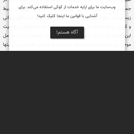
وب‌سایت ما برای ارایه خدمات از کوکی استفاده می‌کند. برای
جمعیت و یا از بین رفتن این حیوان می تواند لطمه سنگینی به محیط 
آشنایی با قوانین ما اینجا کلیک کنید!
زیست وارد نماید. مهمترین عامل کنترل تعداد موشها در مناطق بیابانی 
و کویری وجود مارها می باشد که نبودن انها موجب افزایش جمعیت 
آگاه هستم!
این جونده شده و در نتیجه پوشش گیاهی یک منطقه و سایر عوامل 
موجود در چرخه اکوسیستم یک محیط را به نابودی بکشاند. در روایتها 
و داستانهای کهن از مار به عنوان نگهبان گنجهای بزرگ و افسانه ای یاد 
شده و امروزه این حیوان گرانبها ترین گنج انسان امروزی که همان 
محیط زیست است را نیز نگهبانی میکند. با امید به اینکه به خاطر ترس 
کاذب خود و یا تفریح به حیوانات آسیب نرسانیم و وجود انهارا در 
حال با توجه به فراوانی گونه های مختلف مار در ایران به خصوص در 