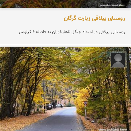
روستای ییلاقی زیارت گرگان
روستایی ییلاقی در امتداد جنگل ناهارخوران به فاصله ٦ كیلومتر
فرج الله خیری