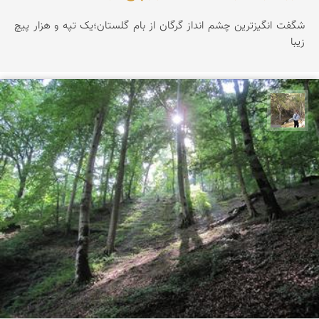
شگفت انگیزترین چشم انداز گرگان از بام گلستان؛یک تپه و هزار پیچ
زیبا
سیدحسین رضوانی