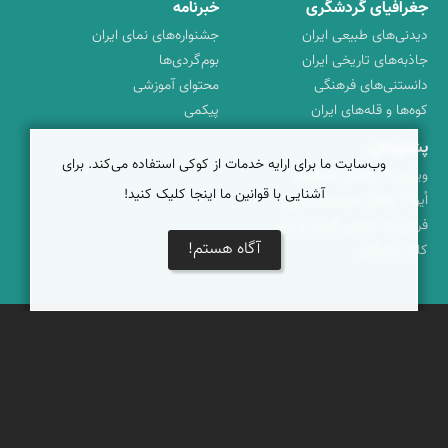
جغرافیای گردشگری
خبرنامه
دیدنی‌های طبیعی ایران
جشنواره‌های نمای ایران
جاذبه‌های تاریخی ایران
بوم‌گردی‌ها
دانستنی‌های فرهنگی
محتوای آموزشی
کوه‌ها و قله‌های ایران
پیکمی
پشتیبانان
وب‌سایت ما برای ارایه خدمات از کوکی استفاده می‌کند. برای
ویراویر™ راهکار هوشمند
آشنایی با قوانین ما اینجا کلیک کنید!
اُیو™ راهکار هوشمندسازی
فرداپدید؛ تعالی کسب و کار
آگاه هستم!
کلک آزادگان
تماس با ما
|
حریم شخصی
|
شرایط خدمات
|
پرسش‌های متداول
|
خوش آمدید
© برخی حقوق متعلق به
نمای ایران
است
برخاسته از
ویراویر