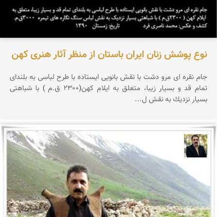
نوع پوشش زنان ایران باستان از منظر آثار هنری كهن
جام نقره ای مرو دشت با نقش بانویی ایستاده با طرح لباسی به بلندای
تمام قد و بسیار زیبا، متعلق به ایلام كهن(2300 ق.م ) با شباهتی
بسیار نزدیك به نقش ل...
عدنان مرادی