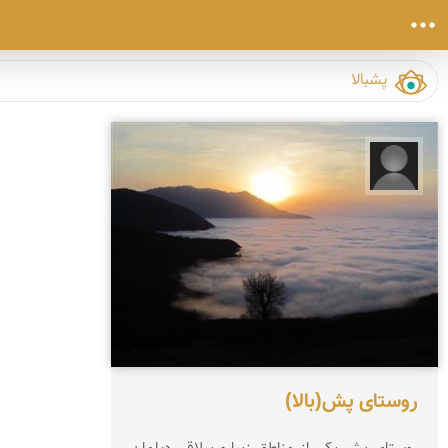
مجید حاجی پور‍‍‍
روستای پش(بالا)