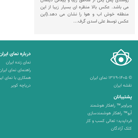
روستای پش یکی از مناطق زیبا و ییلاقی دیلمان
می باشد. عکس بالا منظره ای بسیار زیبا از این
منطقه خوش اب و هوا را نشان می دهد.(این
عکس توسط علی اسدی گرف...
درباره نمای ایران
نمای زنده ایران
راهنمای نمای ایران
© ۱۳۷۹-۱۴۰۵ نمای ایران
همکاری با نمای ایر
نقشه ایران
دریاچه کویر
پشتیبانان
ویراویر™ راهکار هوشمند
اُیو™ راهکار هوشمندسازی
فرداپدید؛ تعالی کسب و کار
کلک آزادگان