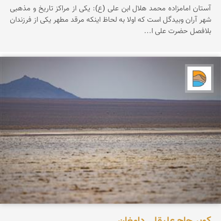
آستان امامزاده محمد هلال ابن علی (ع): یكی از مراكز تاریخ و مذهبی
شهر آران وبیدگل است كه اولا به لحاظ اینكه مرقد مطهر یكی از فرزندان
بلافصل حضرت علی ا...
دریاچه کویر
کویر حاج علیقلی دامغان