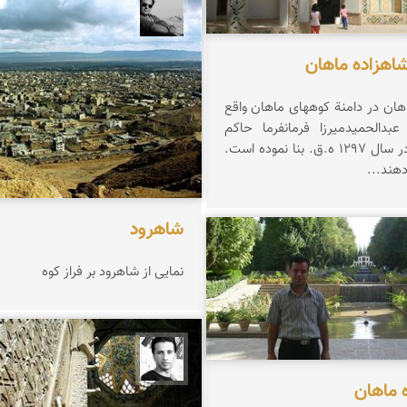
محمد رزازان
شاهزاده ماهان
باغ شاهزاده ماهان در دامنة کوههای ماهان واقع
بدالحمیدمیرزا فرمانفرما حاکم
کرمان , آن را در سال 1297 ه.ق. بنا نموده است.
هند...
شاهرود
حیدری
نمایی از شاهرود بر فراز كوه
آرش حمیدی
 ماهان