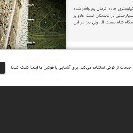
هان در 30 كیلومتری جاده كرمان بم واقع شده
سیارخنكی در تابستان است علاو بر
مگاه شاه نعمت اله ولی نیز در این
مسجد جامع یزد
 خدمات از کوکی استفاده می‌کند. برای آشنایی با قوانین ما اینجا کلیک کنید!
مسجد جامع یزد طی حدود صد سال 
تاریخی بنا شده است
7
8
9 از 9
جغرافیای گردشگری