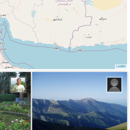
Leaflet
climberiran
مجید 