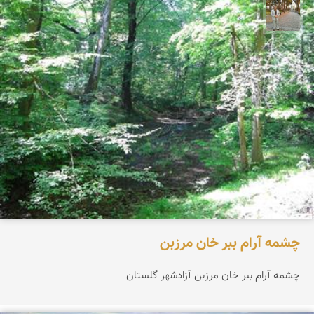
حسن گنجی
چشمه آرام ببر خان مرزبن
چشمه آرام ببر خان مرزبن آزادشهر گلستان