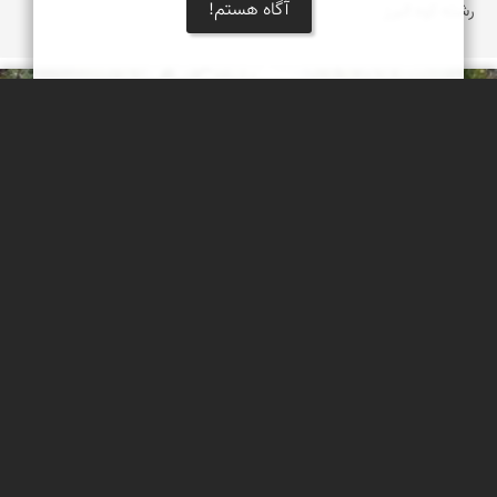
آگاه هستم!
رشته کوه البرز
حسن گنجی
آبشار لاشو ، آزادشهر ، استان گلستان