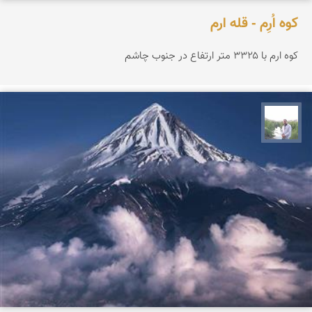
کوه اُرِم - قله ارم
کوه ارم با ۳۳۲۵ متر ارتفاع در جنوب چاشم
مهرداد زینلیان