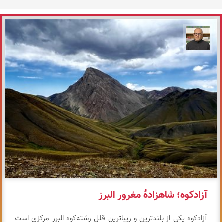
مازیار ذاکری
آزادکوه؛ شاهزادهٔ مغرور البرز
آزادکوه یکی از بلندترین و زیباترین قلل رشته‌کوه البرز مرکزی است