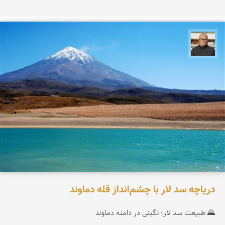
مازیار ذاکری
دریاچه سد لار با چشم‌انداز قله دماوند
🌄 طبیعت سد لار؛ نگینی در دامنه دماوند