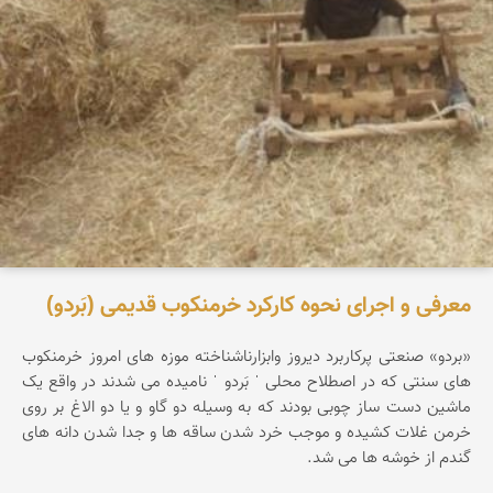
معرفی و اجرای نحوه کارکرد خرمنکوب قدیمی (بَردو)
«بردو» صنعتی پرکاربرد دیروز وابزارناشناخته موزه های امروز خرمنکوب
های سنتی که در اصطلاح محلی ˈ بَردو ˈ نامیده می شدند در واقع یک
ماشین دست ساز چوبی بودند که به وسیله دو گاو و یا دو الاغ بر روی
خرمن غلات کشیده و موجب خرد شدن ساقه ها و جدا شدن دانه های
گندم از خوشه ها می شد.