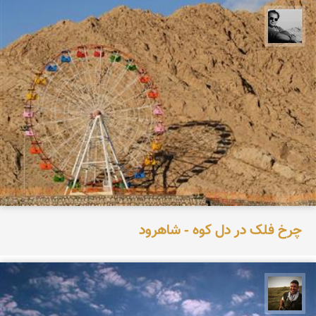
محمد رزازان
چرخ فلک در دل کوه - شاهرود
رضا دولتی