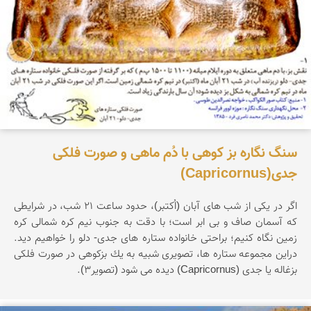
سنگ نگاره بز کوهی با دُم ماهی و صورت فلکی
جدی(Capricornus)
اگر در یكی از شب های آبان (اُكتبر)، حدود ساعت 21 شب، در شرایطی
كه آسمان صاف و بی ابر است؛ با دقت به جنوب نیم كره شمالی كره
زمین نگاه كنیم؛ براحتی خانواده ستاره های جدی- دلو را خواهیم دید.
دراین مجموعه ستاره ها، تصویری شبیه به یك بزكوهی در صورت فلکی
بزغاله یا جدی (Capricornus) دیده می شود (تصویر3).